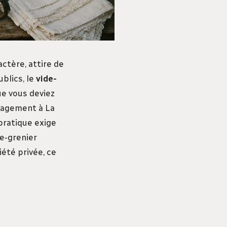
ctère, attire de
blics, le
vide-
ue vous deviez
énagement à La
pratique exige
e-grenier
iété privée, ce