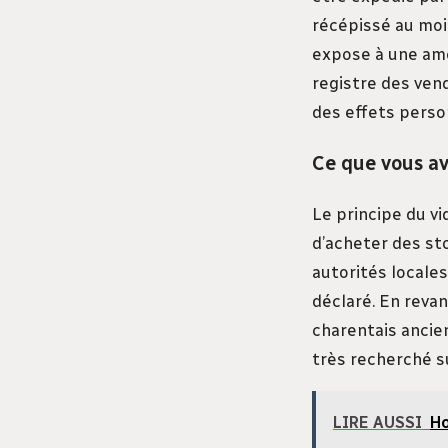
récépissé au moi
expose à une ame
registre des ven
des effets perso
Ce que vous ave
Le principe du vi
d’acheter des st
autorités locale
déclaré. En reva
charentais ancien
très recherché su
LIRE AUSSI
Ho