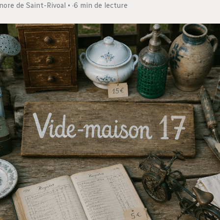
nore de Saint-Rivoal
·
6 min de lecture