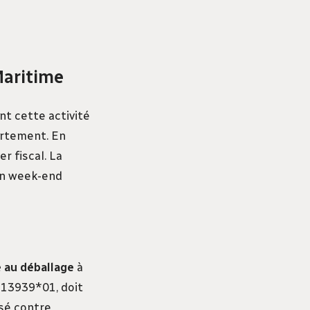
Maritime
nt cette activité
artement. En
r fiscal. La
un week-end
e au déballage
à
°13939*01, doit
sé contre