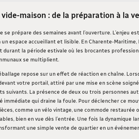
 vide-maison : de la préparation à la v
e se prépare des semaines avant l’ouverture. L’enjeu es
 un espace accueillant et lisible. En Charente-Maritime,
t durant la période estivale où les brocantes profession
mmunaux se multiplient.
éballage repose sur un effet de réaction en chaîne. Lor
 devant votre portail, attiré par une mise en scène soigné
nts suivants. La présence de deux ou trois personnes aut
té immédiate qui draine la foule. Pour déclencher ce mo
pièces, comme un vélo vintage, une commode restaurée o
bles, bien en vue dès l’entrée. Une fois la dynamique lan
ansformant une simple vente de quartier en un événemen