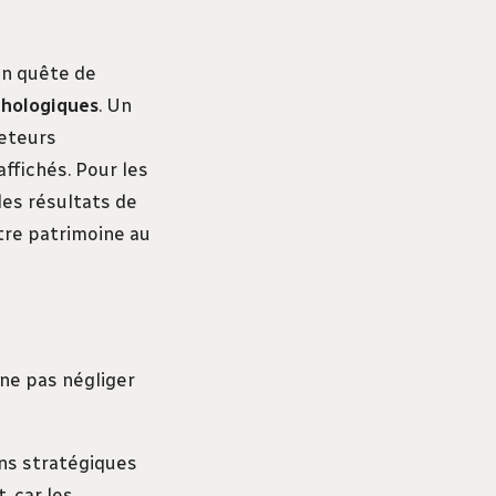
 en quête de
chologiques
. Un
heteurs
ffichés. Pour les
les résultats de
tre patrimoine au
à ne pas négliger
ons stratégiques
, car les