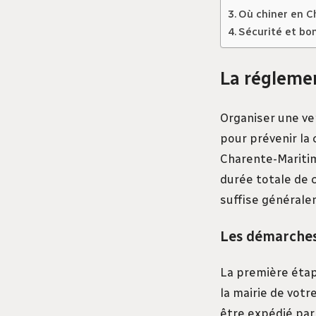
Où chiner en Ch
Sécurité et bo
La régleme
Organiser une ven
pour prévenir la
Charente-Maritim
durée totale de
suffise générale
Les démarches
La première étap
la mairie de vot
être expédié pa