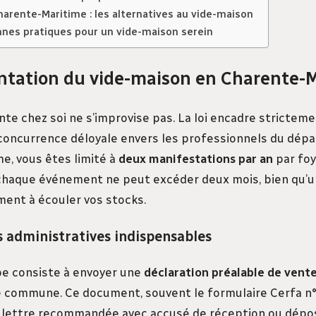
arente-Maritime : les alternatives au vide-maison
nnes pratiques pour un vide-maison serein
ntation du vide-maison en Charente-
te chez soi ne s’improvise pas. La loi encadre stricteme
 concurrence déloyale envers les professionnels du dép
e, vous êtes limité à
deux manifestations par an
par foye
 chaque événement ne peut excéder deux mois, bien qu’
ment à écouler vos stocks.
 administratives indispensables
e consiste à envoyer une
déclaration préalable de vent
re commune. Ce document, souvent le formulaire Cerfa n
r lettre recommandée avec accusé de réception ou dépo