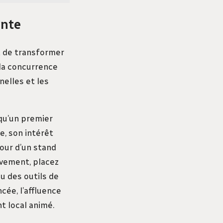
ente
t de transformer
 la concurrence
nelles et les
squ’un premier
e, son intérêt
our d’un stand
uvement, placez
u des outils de
cée, l’affluence
t local animé.