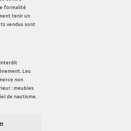
e formalité
ment tenir un
jets vendus sont
interdit
vénement. Les
mmerce non
rieur : meubles
riel de nautisme,
er