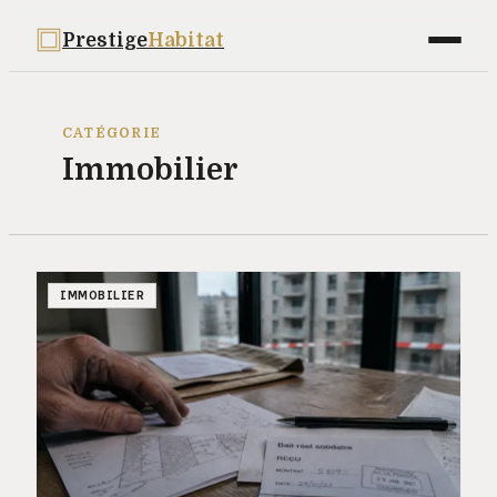
Prestige
Habitat
Maison
CATÉGORIE
Immobilier
Déco
Bricolage
Jardinage
IMMOBILIER
Immobilier