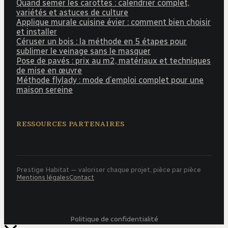
Quand semer les carottes : calendrier complet,
variétés et astuces de culture
Applique murale cuisine évier : comment bien choisir
et installer
Céruser un bois : la méthode en 5 étapes pour
sublimer le veinage sans le masquer
Pose de pavés : prix au m2, matériaux et techniques
de mise en œuvre
Méthode flylady : mode d’emploi complet pour une
maison sereine
RESSOURCES PARTENAIRES
Prestige Habitat — valoriser chaque projet, pièce par pièce
Mentions légales
Contact
Politique de confidentialité