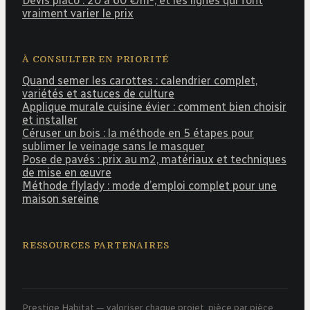
Devis placo : 20 à 60 €/m², et les lignes qui font
vraiment varier le prix
À CONSULTER EN PRIORITÉ
Quand semer les carottes : calendrier complet,
variétés et astuces de culture
Applique murale cuisine évier : comment bien choisir
et installer
Céruser un bois : la méthode en 5 étapes pour
sublimer le veinage sans le masquer
Pose de pavés : prix au m2, matériaux et techniques
de mise en œuvre
Méthode flylady : mode d’emploi complet pour une
maison sereine
RESSOURCES PARTENAIRES
Prestige Habitat — valoriser chaque projet, pièce par pièce