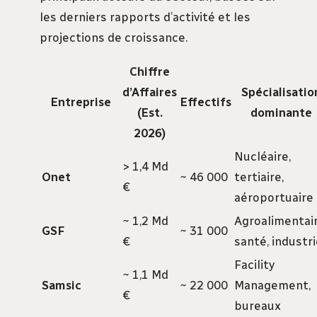
les derniers rapports d’activité et les
projections de croissance.
Chiffre
d’Affaires
Spécialisatio
Entreprise
Effectifs
(Est.
dominante
2026)
Nucléaire,
> 1,4 Md
Onet
~ 46 000
tertiaire,
€
aéroportuaire
~ 1,2 Md
Agroalimentair
GSF
~ 31 000
€
santé, industr
Facility
~ 1,1 Md
Samsic
~ 22 000
Management,
€
bureaux