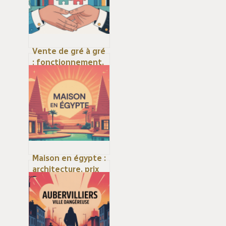
Vente de gré à gré
: fonctionnement,
risques et bonnes
pratiques
essentielles
Maison en égypte :
architecture, prix
et conseils pour
bien acheter