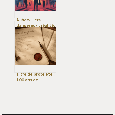
Aubervilliers
dangereux : réalité,
chiffres et vie au
quotidien
Titre de propriété :
100 ans de
sécurité juridique
et 3 étapes pour
obtenir votre
duplicata