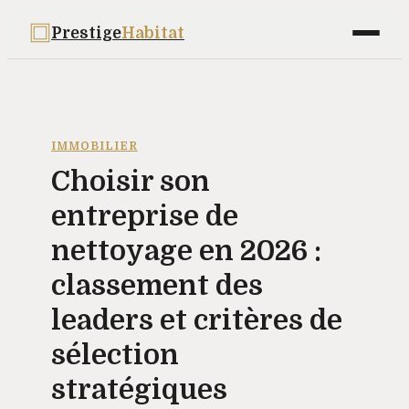
Prestige
Habitat
Maison
Déco
IMMOBILIER
Choisir son
Bricolage
entreprise de
Jardinage
nettoyage en 2026 :
Immobilier
classement des
leaders et critères de
sélection
stratégiques