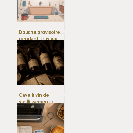
Douche provisoire
pendant travaux :
solutions pratiques
et obligations à
connaître
Cave à vin de
vieillissement :
12°C, obscurité et
stabilité pour
garantir l’apogée
de vos grands crus