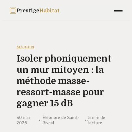
Prestige
Habitat
Maison
Déco
MAISON
Isoler phoniquement
Bricolage
un mur mitoyen : la
Jardinage
méthode masse-
Immobilier
ressort-masse pour
gagner 15 dB
30 mai
Éléonore de Saint-
5 min de
·
·
2026
Rivoal
lecture