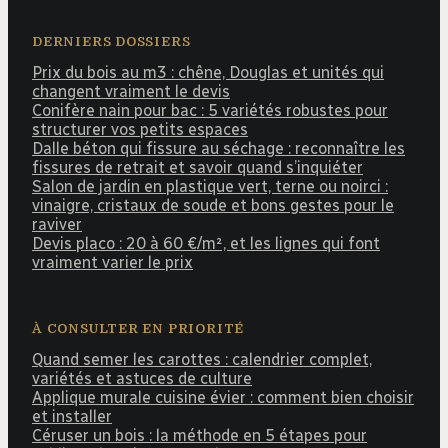
DERNIERS DOSSIERS
Prix du bois au m3 : chêne, Douglas et unités qui
changent vraiment le devis
Conifère nain pour bac : 5 variétés robustes pour
structurer vos petits espaces
Dalle béton qui fissure au séchage : reconnaître les
fissures de retrait et savoir quand s’inquiéter
Salon de jardin en plastique vert, terne ou noirci :
vinaigre, cristaux de soude et bons gestes pour le
raviver
Devis placo : 20 à 60 €/m², et les lignes qui font
vraiment varier le prix
À CONSULTER EN PRIORITÉ
Quand semer les carottes : calendrier complet,
variétés et astuces de culture
Applique murale cuisine évier : comment bien choisir
et installer
Céruser un bois : la méthode en 5 étapes pour