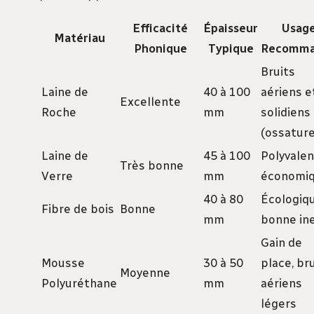
Efficacité
Épaisseur
Usag
Matériau
Phonique
Typique
Recomm
Bruits
Laine de
40 à 100
aériens e
Excellente
Roche
mm
solidiens
(ossature
Laine de
45 à 100
Polyvalen
Très bonne
Verre
mm
économi
40 à 80
Écologiqu
Fibre de bois
Bonne
mm
bonne ine
Gain de
Mousse
30 à 50
place, br
Moyenne
Polyuréthane
mm
aériens
légers