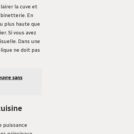
airer la cuve et
obinetterie. En
ou plus haute que
er. Si vous avez
isuelle. Dans une
plique ne doit pas
'œuvre sans
cuisine
de puissance
les principaux