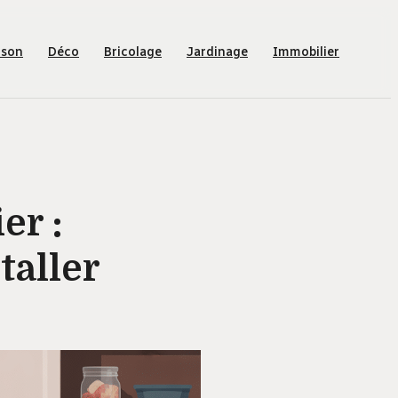
ison
Déco
Bricolage
Jardinage
Immobilier
er :
taller