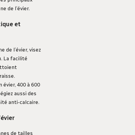
e de l’évier.
tique et
 de l’évier, visez
 La facilité
ttoient
aisse.
 évier, 400 à 600
légiez aussi des
té anti-calcaire.
’évier
nes de tailles