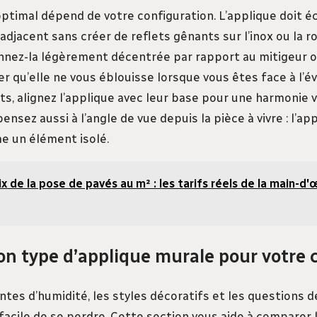
timal dépend de votre configuration. L’applique doit écl
l adjacent sans créer de reflets gênants sur l’inox ou la r
onnez-la légèrement décentrée par rapport au mitigeur 
ter qu’elle ne vous éblouisse lorsque vous êtes face à l’évi
s, alignez l’applique avec leur base pour une harmonie v
pensez aussi à l’angle de vue depuis la pièce à vivre : l’ap
e un élément isolé.
ix de la pose de pavés au m² : les tarifs réels de la main-d
bon type d’applique murale pour votre 
ntes d’humidité, les styles décoratifs et les questions 
 facile de se perdre. Cette section vous aide à comparer 