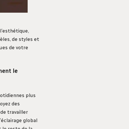
l’esthétique,
èles, de styles et
ques de votre
ment le
uotidiennes plus
toyez des
de travailler
’éclairage global
 le reste de la