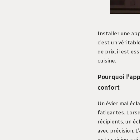
Installer une app
c’est un véritabl
de prix, il est e
cuisine.
Pourquoi l’app
confort
Un évier mal écl
fatigantes. Lors
récipients, un éc
avec précision. 
de la cuisine, cr