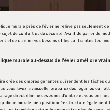
lique murale près de l’évier ne relève pas seulement de 
e sujet de confort et de sécurité. Avant de parler de mod
ssentiel de clarifier vos besoins et les contraintes techni
lique murale au-dessus de l’évier améliore vrai
airé crée des ombres gênantes qui rendent les tâches q
que vous lavez la vaisselle, préparez des légumes ou net
lairage direct élimine ces zones d’ombre et vous permet 
L’applique murale bien positionnée structure également l
éant une transition naturelle entre votre plan de travail et