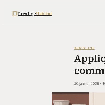
Prestige
Habitat
BRICOLAGE
Appliq
commen
30 janvier 2026
·
É