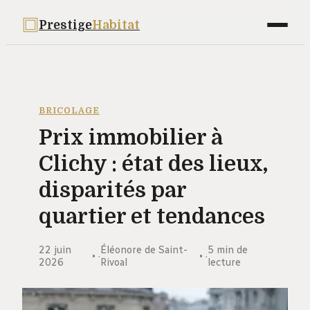
Prestige
Habitat
Maison
Déco
BRICOLAGE
Prix immobilier à
Bricolage
Clichy : état des lieux,
Jardinage
disparités par
Immobilier
quartier et tendances
22 juin
Éléonore de Saint-
5 min de
·
·
2026
Rivoal
lecture