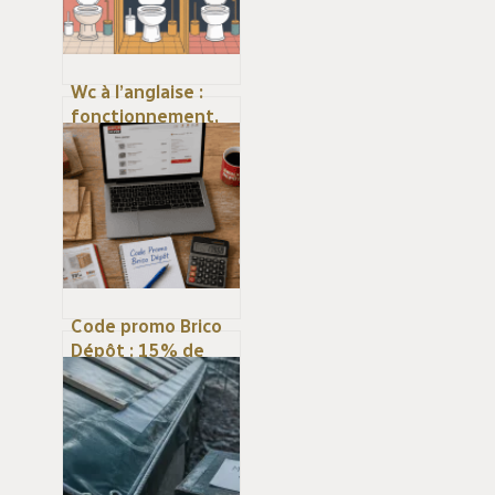
Wc à l’anglaise :
fonctionnement,
usages réels et
choix du bon
modèle
Code promo Brico
Dépôt : 15% de
réduction
immédiate et 4
méthodes pour
optimiser vos
achats