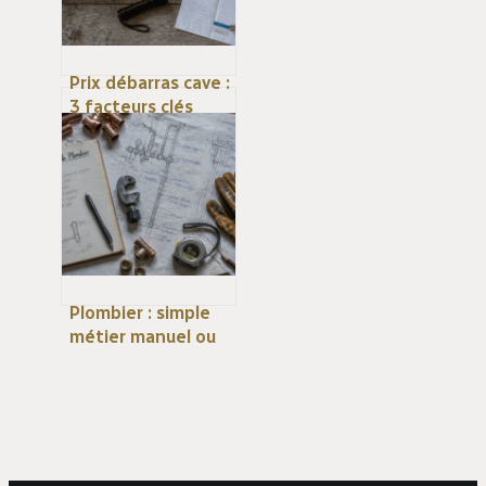
Prix débarras cave :
3 facteurs clés
pour estimer votre
devis de 290 € à 2
500 €
Plombier : simple
métier manuel ou
expertise
technique de
haute précision ?