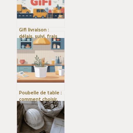
Gifi livraison :
délais, suivi, frais
et options à
connaître
Poubelle de table :
comment choisir,
utiliser et
optimiser cet
accessoire discret