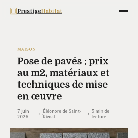
Prestige
Habitat
Maison
Déco
MAISON
Pose de pavés : prix
Bricolage
au m2, matériaux et
Jardinage
techniques de mise
Immobilier
en œuvre
7 juin
Éléonore de Saint-
5 min de
·
·
2026
Rivoal
lecture