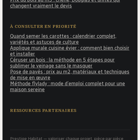
changent vraiment le devis
À CONSULTER EN PRIORITÉ
Quand semer les carottes : calendrier complet,
variétés et astuces de culture
Applique murale cuisine évier : comment bien choisir
et installer
Céruser un bois : la méthode en 5 étapes pour
sublimer le veinage sans le masquer
Pose de pavés : prix au m2, matériaux et techniques
de mise en œuvre
Méthode flylady : mode d’emploi complet pour une
maison sereine
RESSOURCES PARTENAIRES
Prestige Habitat — valoriser chaque projet, pièce par pièce