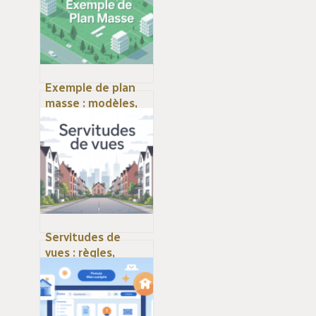
Exemple de plan
masse : modèles,
règles et bonnes
pratiques pour
réussir le vôtre
Servitudes de
vues : règles,
distances et
solutions en cas de
conflit