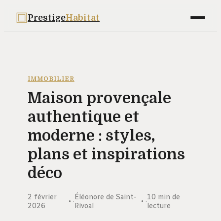
Prestige
Habitat
Maison
Déco
IMMOBILIER
Maison provençale
Bricolage
authentique et
Jardinage
moderne : styles,
Immobilier
plans et inspirations
déco
2 février
Éléonore de Saint-
10 min de
·
·
2026
Rivoal
lecture