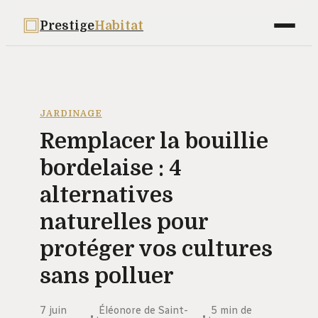
Prestige
Habitat
Maison
Déco
JARDINAGE
Remplacer la bouillie
Bricolage
bordelaise : 4
Jardinage
alternatives
Immobilier
naturelles pour
protéger vos cultures
sans polluer
7 juin
Éléonore de Saint-
5 min de
·
·