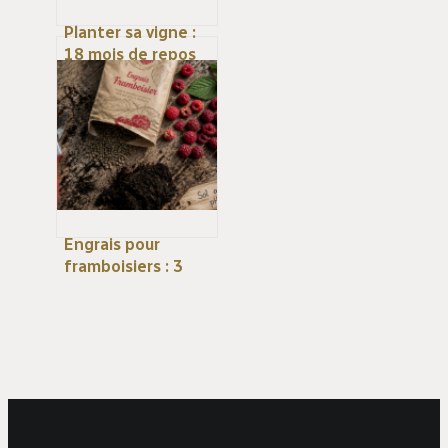
Planter sa vigne :
18 mois de repos
du sol et deux
fenêtres
saisonnières pour
une reprise
garantie
Engrais pour
framboisiers : 3
apports clés pour
doubler votre
récolte