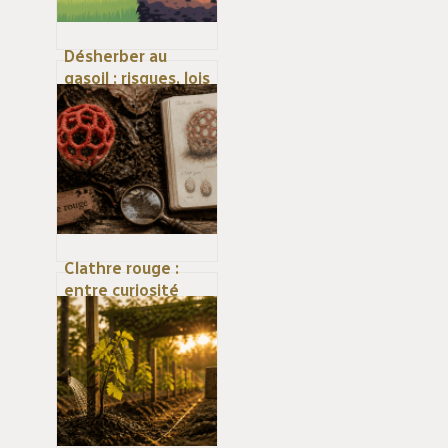
Désherber au
gasoil : risques, lois
et alternatives
vraiment efficaces
Clathre rouge :
entre curiosité
biologique et
odeur cadavérique,
comment
identifier ce
champignon ?