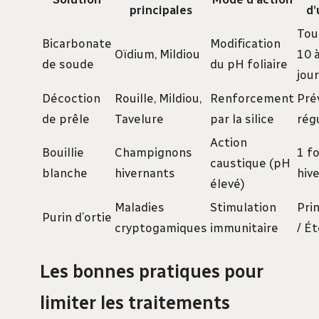
principales
d’
Tou
Bicarbonate
Modification
Oïdium, Mildiou
10 
de soude
du pH foliaire
jou
Décoction
Rouille, Mildiou,
Renforcement
Pré
de prêle
Tavelure
par la silice
rég
Action
Bouillie
Champignons
1 fo
caustique (pH
blanche
hivernants
hiv
élevé)
Maladies
Stimulation
Pri
Purin d’ortie
cryptogamiques
immunitaire
/ É
Les bonnes pratiques pour
limiter les traitements