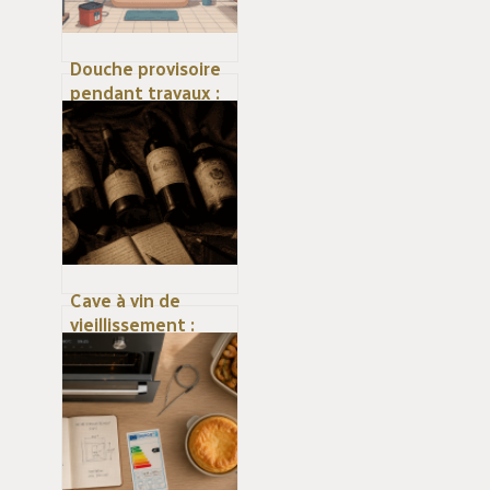
Douche provisoire
pendant travaux :
solutions pratiques
et obligations à
connaître
Cave à vin de
vieillissement :
12°C, obscurité et
stabilité pour
garantir l’apogée
de vos grands crus