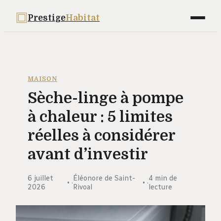
Prestige
Habitat
Maison
Déco
MAISON
Sèche-linge à pompe
Bricolage
à chaleur : 5 limites
Jardinage
réelles à considérer
Immobilier
avant d’investir
6 juillet
Éléonore de Saint-
4 min de
·
·
2026
Rivoal
lecture