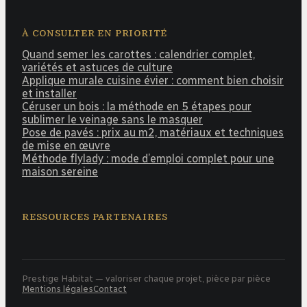
À CONSULTER EN PRIORITÉ
Quand semer les carottes : calendrier complet,
variétés et astuces de culture
Applique murale cuisine évier : comment bien choisir
et installer
Céruser un bois : la méthode en 5 étapes pour
sublimer le veinage sans le masquer
Pose de pavés : prix au m2, matériaux et techniques
de mise en œuvre
Méthode flylady : mode d’emploi complet pour une
maison sereine
RESSOURCES PARTENAIRES
Prestige Habitat — valoriser chaque projet, pièce par pièce
Mentions légales
Contact