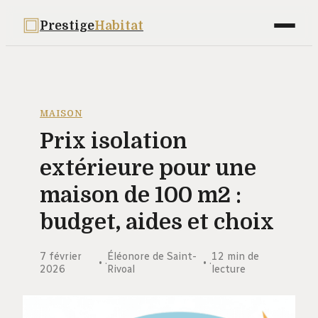
Prestige
Habitat
Maison
Déco
MAISON
Prix isolation
Bricolage
extérieure pour une
Jardinage
maison de 100 m2 :
Immobilier
budget, aides et choix
7 février
Éléonore de Saint-
12 min de
·
·
2026
Rivoal
lecture