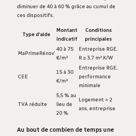
diminuer de 40 à 60 % grâce au cumul de
ces dispositifs.
Montant
Conditions
Type d’aide
indicatif
principales
40 à 75
Entreprise RGE,
MaPrimeRénov’
€/m²
R ≥ 3,7 m².K/W
Entreprise RGE,
15 à 30
CEE
performance
€/m²
minimale
5,5 % au
Logement > 2
TVA réduite
lieu de
ans, entreprise
20 %
Au bout de combien de temps une