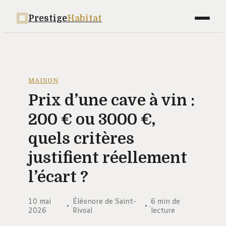
Prestige
Habitat
Maison
Déco
MAISON
Prix d’une cave à vin :
Bricolage
200 € ou 3000 €,
Jardinage
quels critères
Immobilier
justifient réellement
l’écart ?
10 mai
Éléonore de Saint-
6 min de
·
·
2026
Rivoal
lecture