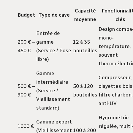
Capacité
Fonctionnali
Budget
Type de cave
moyenne
clés
Design compac
Entrée de
mono-
200 € –
gamme
12 à 35
température,
450 €
(Service / Pose
bouteilles
souvent
libre)
thermoélectri
Gamme
Compresseur,
intermédiaire
500 € –
50 à 120
clayettes bois
(Service /
900 €
bouteilles
filtre charbon,
Vieillissement
anti-UV.
standard)
Hygrométrie
Gamme expert
1000 €
régulée, multi
(Vieillissement
100 à 200