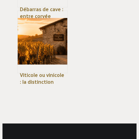
Débarras de cave :
entre corvée
logistique et
valorisation
immobilière,
comment réussir ?
Viticole ou vinicole
: la distinction
essentielle entre
la culture de la
vigne et la
transformation du
vin