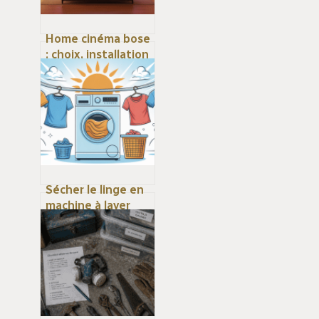
Home cinéma bose
: choix, installation
et expérience
sonore à la maison
Sécher le linge en
machine à laver
sans sèche-linge
dédié : mode
d’emploi