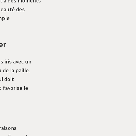
ent à des moments
 beauté des
mple
er
s iris avec un
de la paille.
i doit
 favorise le
raisons