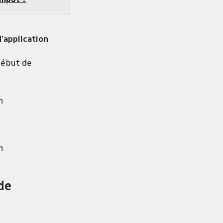
’application
ébut de
n
n
de