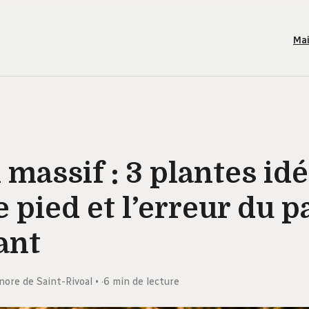
Ma
n massif : 3 plantes id
e pied et l’erreur du pa
ant
nore de Saint-Rivoal
·
6 min de lecture