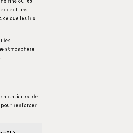
ane fine ou les
tiennent pas
 ce que les iris
u les
une atmosphère
s
 plantation ou de
s pour renforcer
'impôt ?