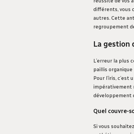
réussite de vos 
différents, vous
autres. Cette an
regroupement de 
La gestion d
L’erreur la plus 
paillis organique
Pour l’iris, c’es
impérativement re
développement d
Quel couvre-so
Si vous souhaitez