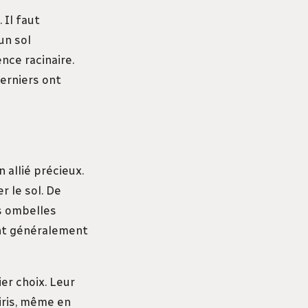
 Il faut
un sol
nce racinaire.
derniers ont
un allié précieux.
r le sol. De
s ombelles
ent généralement
er choix. Leur
’iris, même en