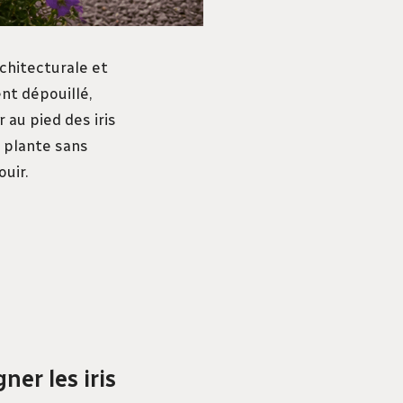
rchitecturale et
ent dépouillé,
r au pied des iris
a plante sans
uir.
er les iris