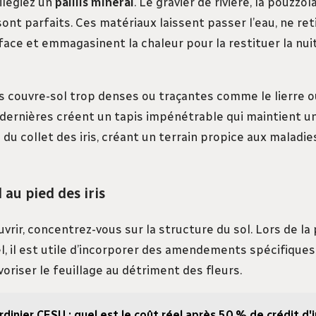
ilégiez un
paillis minéral
. Le gravier de rivière, la pouzzol
sont parfaits. Ces matériaux laissent passer l’eau, ne re
face et emmagasinent la chaleur pour la restituer la nuit,
es couvre-sol trop denses ou traçantes comme le lierre o
dernières créent un tapis impénétrable qui maintient 
du collet des iris, créant un terrain propice aux maladie
 au pied des iris
vrir, concentrez-vous sur la structure du sol. Lors de la
el, il est utile d’incorporer des amendements spécifique
voriser le feuillage au détriment des fleurs.
rdinier CESU : quel est le coût réel après 50 % de crédit d