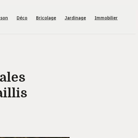
ison
Déco
Bricolage
Jardinage
Immobilier
éales
illis