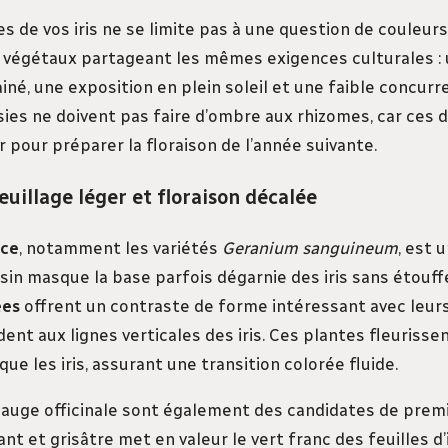
es de vos iris ne se limite pas à une question de couleurs.
 végétaux partageant les mêmes exigences culturales : 
né, une exposition en plein soleil et une faible concurre
sies ne doivent pas faire d’ombre aux rhizomes, car ces 
 pour préparer la floraison de l’année suivante.
euillage léger et floraison décalée
ace
, notamment les variétés
Geranium sanguineum
, est 
in masque la base parfois dégarnie des iris sans étouffe
ées
offrent un contraste de forme intéressant avec leur
ent aux lignes verticales des iris. Ces plantes fleuriss
 les iris, assurant une transition colorée fluide.
 sauge officinale sont également des candidates de premi
ant et grisâtre met en valeur le vert franc des feuilles d