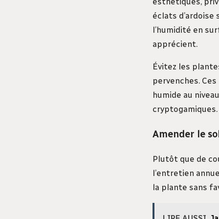
esthétiques, priv
éclats d’ardoise 
l’humidité en sur
apprécient.
Évitez les plant
pervenches. Ces 
humide au niveau 
cryptogamiques.
Amender le sol
Plutôt que de cou
l’entretien annu
la plante sans fa
LIRE AUSSI
Ja