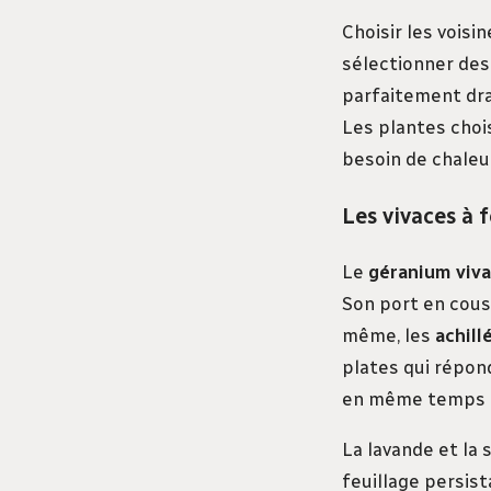
Choisir les voisin
sélectionner des
parfaitement drai
Les plantes choi
besoin de chaleur
Les vivaces à f
Le
géranium viv
Son port en couss
même, les
achill
plates qui répond
en même temps que
La lavande et la
feuillage persist