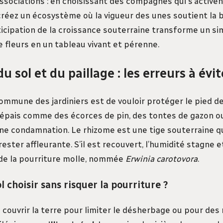
associations : en choisissant des compagnes qui s’activ
 créez un écosystème où la vigueur des unes soutient la
ticipation de la croissance souterraine transforme un si
fleurs en un tableau vivant et pérenne.
u sol et du paillage : les erreurs à évit
commune des jardiniers est de vouloir protéger le pied de
 épais comme des écorces de pin, des tontes de gazon ou 
t une condamnation. Le rhizome est une tige souterraine qu
ster affleurante. S’il est recouvert, l’humidité stagne et
e la pourriture molle, nommée
Erwinia carotovora
.
l choisir sans risquer la pourriture ?
 couvrir la terre pour limiter le désherbage ou pour des 