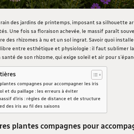
verain des jardins de printemps, imposant sa silhouette a
tés. Une fois sa floraison achevée, le massif paraît souv
re des rhizomes à nu et un sol ingrat. Savoir quoi installe
bre entre esthétique et physiologie : il faut sublimer l
anté de son rhizome, qui exige soleil et air pour s’épano
tières
 plantes compagnes pour accompagner les iris
l et du paillage : les erreurs à éviter
sif d’iris : règles de distance et de structure
ed des iris au fil des saisons
res plantes compagnes pour accompagn