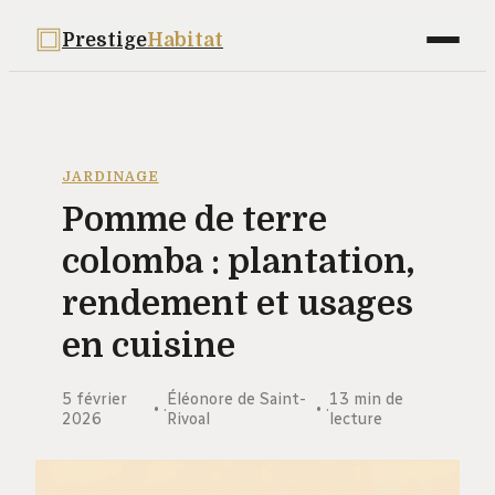
Prestige
Habitat
Maison
Déco
JARDINAGE
Pomme de terre
Bricolage
colomba : plantation,
Jardinage
rendement et usages
Immobilier
en cuisine
5 février
Éléonore de Saint-
13 min de
·
·
2026
Rivoal
lecture