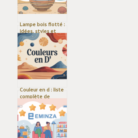
Lampe bois flotté :
idées, styles et
conseils pour bien
choisir
Couleur en d : liste
complète de
nuances et idées
déco