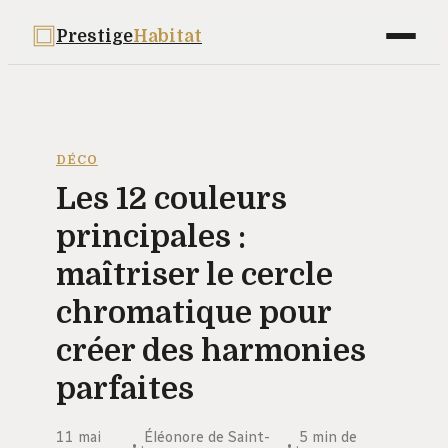
Prestige
Habitat
Maison
Déco
DÉCO
Les 12 couleurs
Bricolage
principales :
Jardinage
maîtriser le cercle
Immobilier
chromatique pour
créer des harmonies
parfaites
11 mai
Éléonore de Saint-
5 min de
·
·