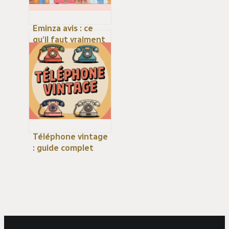
Eminza avis : ce
qu’il faut vraiment
savoir avant de
commander
Téléphone vintage
: guide complet
pour choisir,
décorer et chiner
les meilleurs
modèles