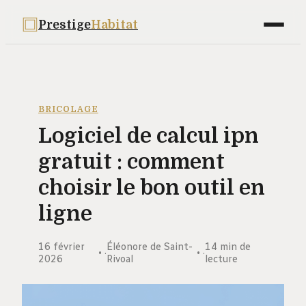
Prestige
Habitat
Maison
Déco
BRICOLAGE
Logiciel de calcul ipn
Bricolage
gratuit : comment
Jardinage
choisir le bon outil en
Immobilier
ligne
16 février
Éléonore de Saint-
14 min de
·
·
2026
Rivoal
lecture