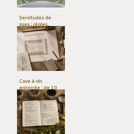
Servitudes de
vues : règles,
distances et
solutions en cas de
conflit
Cave à vin
enterrée : de 10
000 à 40 000 €
pour un stockage
durable de vos
grands crus