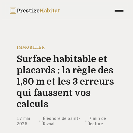
Prestige
Habitat
Maison
Déco
IMMOBILIER
Surface habitable et
Bricolage
placards : la règle des
Jardinage
1,80 m et les 3 erreurs
Immobilier
qui faussent vos
calculs
17 mai
Éléonore de Saint-
7 min de
·
·
2026
Rivoal
lecture