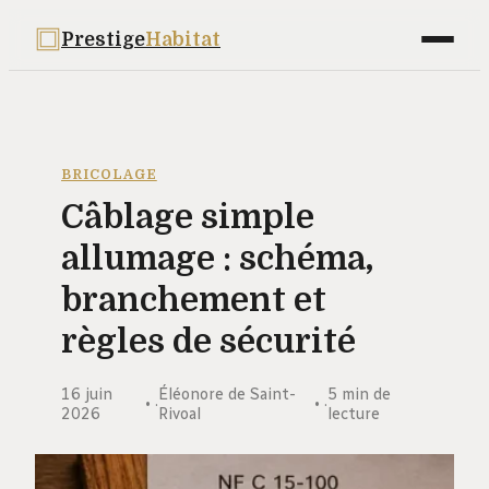
Prestige
Habitat
Maison
Déco
BRICOLAGE
Câblage simple
Bricolage
allumage : schéma,
Jardinage
branchement et
Immobilier
règles de sécurité
16 juin
Éléonore de Saint-
5 min de
·
·
2026
Rivoal
lecture