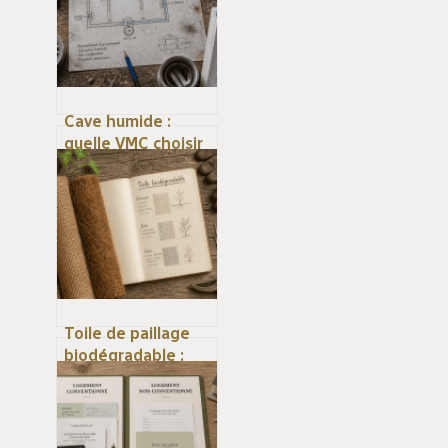
Cave humide :
quelle VMC choisir
pour assainir
durablement votre
sous-sol ?
Toile de paillage
biodégradable :
faut-il privilégier le
chanvre, le coco ou
le jute pour votre
sol ?