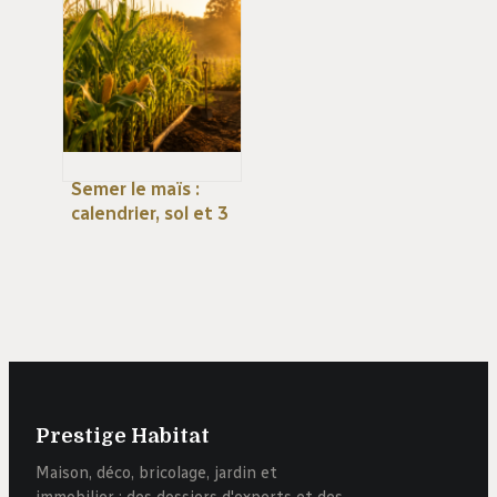
il couper le
feuillage pour
garantir votre
récolte ?
Semer le maïs :
calendrier, sol et 3
astuces pour une
levée réussie
Prestige Habitat
Maison, déco, bricolage, jardin et
immobilier : des dossiers d'experts et des