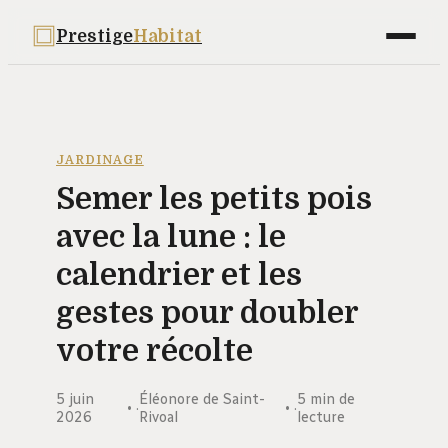
Prestige
Habitat
Maison
Déco
JARDINAGE
Semer les petits pois
Bricolage
avec la lune : le
Jardinage
calendrier et les
Immobilier
gestes pour doubler
votre récolte
5 juin
Éléonore de Saint-
5 min de
·
·
2026
Rivoal
lecture