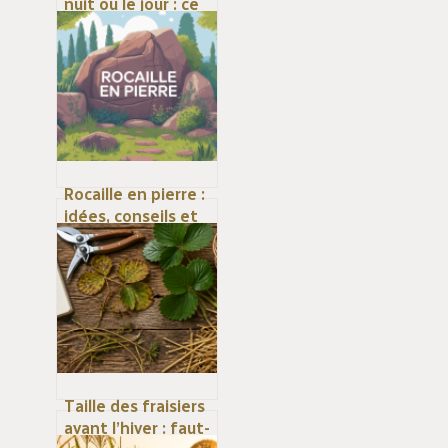
nuit ou le jour : ce
qu’il se passe
vraiment
Rocaille en pierre :
idées, conseils et
étapes pour un
massif durable
Taille des fraisiers
avant l’hiver : faut-