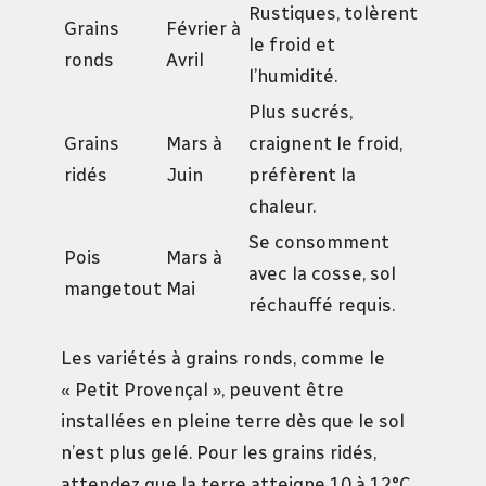
Rustiques, tolèrent
Grains
Février à
le froid et
ronds
Avril
l’humidité.
Plus sucrés,
Grains
Mars à
craignent le froid,
ridés
Juin
préfèrent la
chaleur.
Se consomment
Pois
Mars à
avec la cosse, sol
mangetout
Mai
réchauffé requis.
Les variétés à grains ronds, comme le
« Petit Provençal », peuvent être
installées en pleine terre dès que le sol
n’est plus gelé. Pour les grains ridés,
attendez que la terre atteigne 10 à 12°C.