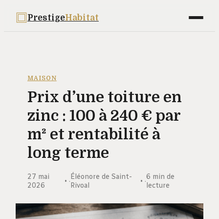
Prestige
Habitat
Maison
Déco
MAISON
Prix d’une toiture en
Bricolage
zinc : 100 à 240 € par
Jardinage
m² et rentabilité à
Immobilier
long terme
27 mai
Éléonore de Saint-
6 min de
·
·
2026
Rivoal
lecture