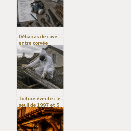
Débarras de cave :
entre corvée
logistique et
valorisation
immobilière,
comment réussir ?
Toiture éverite : le
seuil de 1997 et 3
réflexes pour gérer
l’amiante sans
risque