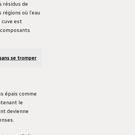
s résidus de
 régions où l’eau
a cuve est
es composants
r sans se tromper
sus épais comme
tenant le
ant devienne
enses.