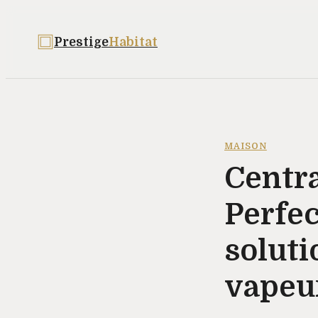
Prestige
Habitat
MAISON
Centra
Perfec
soluti
vapeur