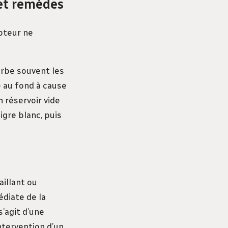
 et remèdes
apteur ne
urbe souvent les
ué au fond à cause
 réservoir vide
igre blanc, puis
illant ou
édiate de la
s’agit d’une
ntervention d’un