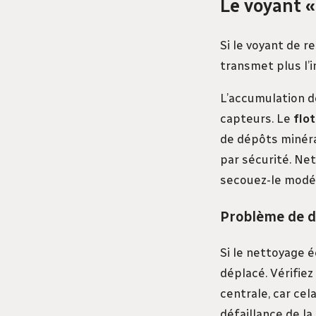
Le voyant «
Si le voyant de r
transmet plus l’i
L’accumulation d
capteurs. Le
flo
de dépôts minérau
par sécurité. Net
secouez-le modéré
Problème de d
Si le nettoyage 
déplacé. Vérifie
centrale, car cel
défaillance de la