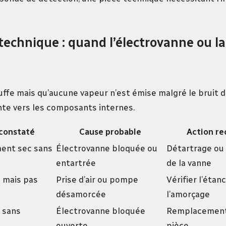
technique : quand l’électrovanne ou 
uffe mais qu’aucune vapeur n’est émise malgré le bruit d
ente vers les composants internes.
constaté
Cause probable
Action r
ment sec sans
Électrovanne bloquée ou
Détartrage o
entartrée
de la vanne
 mais pas
Prise d’air ou pompe
Vérifier l’étan
désamorcée
l’amorçage
 sans
Électrovanne bloquée
Remplacement 
ouverte
pièce