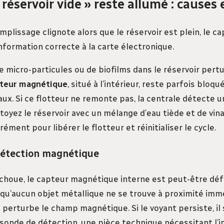
 réservoir vide » reste allumé : causes
emplissage clignote alors que le réservoir est plein, le c
nformation correcte à la carte électronique.
e micro-particules ou de biofilms dans le réservoir pert
tteur magnétique
, situé à l’intérieur, reste parfois bloq
x. Si ce flotteur ne remonte pas, la centrale détecte un
toyez le réservoir avec un mélange d’eau tiède et de vina
ment pour libérer le flotteur et réinitialiser le cycle.
étection magnétique
échoue, le capteur magnétique interne est peut-être défa
z qu’aucun objet métallique ne se trouve à proximité imm
a perturbe le champ magnétique. Si le voyant persiste, il 
 sonde de détection, une pièce technique nécessitant l’i